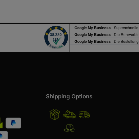
t
Shipping Options
s