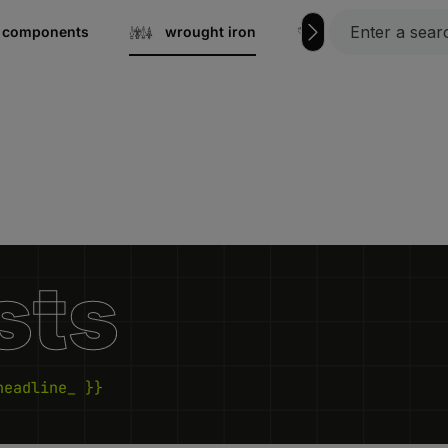
el components
wrought iron
Grating steps
sts
headline_ }}