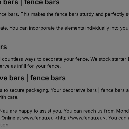
e bars | fence bars
ence bars. This makes the fence bars sturdy and perfectly 
 state. You can incorporate the elements individually into yo
ars
ind countless ways to decorate your fence. We stock starter
rve as infill for your fence.
ve bars | fence bars
mes to secure packaging. Your decorative bars | fence bars 
ith care.
Nau are happy to assist you. You can reach us from Mond
. Online at www.fenau.eu <http://www.fenau.eu>. You can 
tion