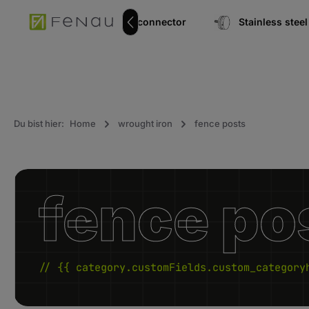
search
Go to main navigation
pipe connector
Stainless ste
Du bist hier:
Home
wrought iron
fence posts
fence po
// {{ category.customFields.custom_category