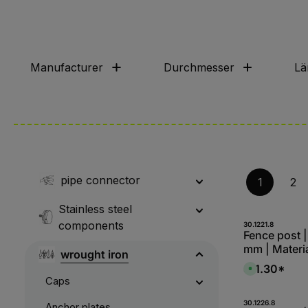
Manufacturer
Durchmesser
Lä
pipe connector
1
2
Stainless steel
components
Produk
30.1221.8
Fence post 
mm | Materia
wrought iron
Ø 25 mm | S
$11.30*
A
untreated
v
Caps
a
i
l
Produk
30.1226.8
Anchor plates