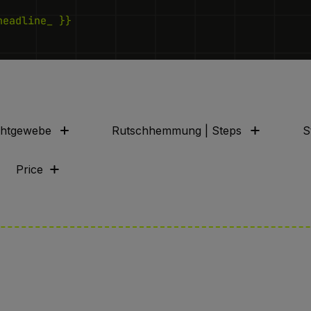
headline_ }}
ahtgewebe
Rutschhemmung | Steps
S
Price