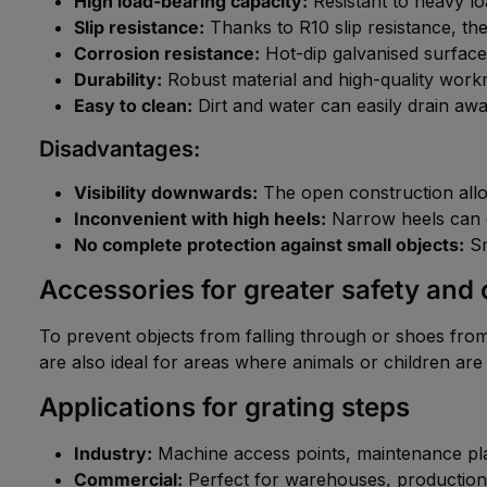
High load-bearing capacity:
Resistant to heavy lo
Slip resistance:
Thanks to R10 slip resistance, th
Corrosion resistance:
Hot-dip galvanised surface
Durability:
Robust material and high-quality workm
Easy to clean:
Dirt and water can easily drain aw
Disadvantages:
Visibility downwards:
The open construction allo
Inconvenient with high heels:
Narrow heels can g
No complete protection against small objects:
Sm
Accessories for greater safety and
To prevent objects from falling through or shoes fro
are also ideal for areas where animals or children are
Applications for grating steps
Industry:
Machine access points, maintenance plat
Commercial:
Perfect for warehouses, production f