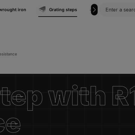
wrought iron
Grating steps
Grating
resistance
tep with R
ce