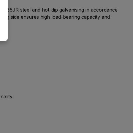
ty S235JR steel and hot-dip galvanising in accordance
long side ensures high load-bearing capacity and
ality.