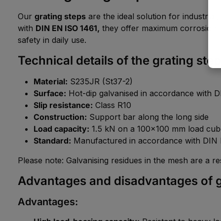
Our
grating steps
are the ideal solution for industria
with
DIN EN ISO 1461,
they offer maximum corrosion re
safety in daily use.
Technical details of the grating ste
Material:
S235JR (St37-2)
Surface:
Hot-dip galvanised in accordance with 
Slip resistance:
Class R10
Construction:
Support bar along the long side
Load capacity:
1.5 kN on a 100x100 mm load cub
Standard:
Manufactured in accordance with DIN 
Please note: Galvanising residues in the mesh are a re
Advantages and disadvantages of g
Advantages: