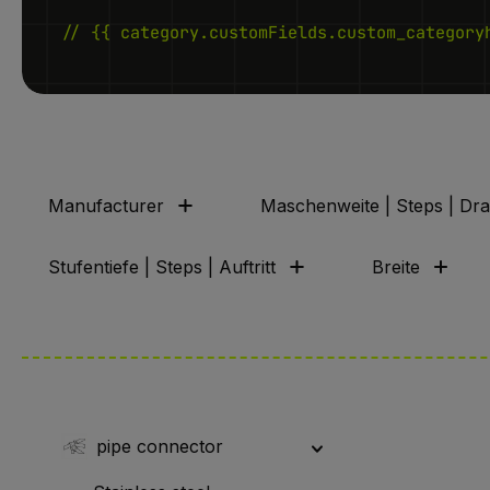
// {{ category.customFields.custom_category
Manufacturer
Maschenweite | Steps | Dr
Stufentiefe | Steps | Auftritt
Breite
pipe connector