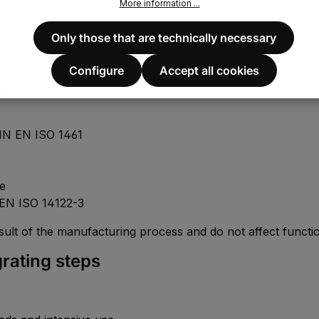
More information ...
l, commercial and public applications. Thanks to high-quali
Only those that are technically necessary
sistance and stability. The support bar running along the 
Configure
Accept all cookies
ps
DIN EN ISO 1461
e
EN ISO 14122-3
sult of the manufacturing process and do not affect function
rating steps