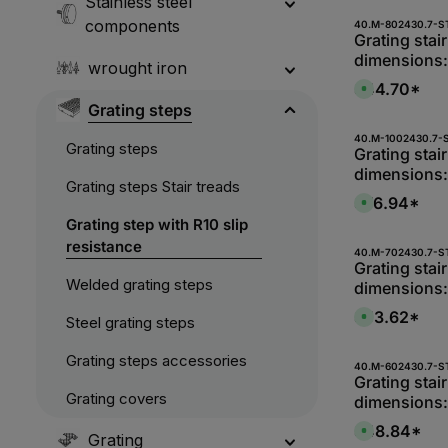
Stainless steel
components
Produk
40.M-802430.7-S
Grating stair
dimensions
wrought iron
30/30 mm, S
$44.70*
A
hot-dip gal
v
Grating steps
a
i
l
Produk
40.M-1002430.7-
Grating steps
a
Grating stair
b
dimensions:
l
Grating steps Stair treads
e
30/30 mm, S
,
$76.94*
A
:
hot-dip gal
v
L
Grating step with R10 slip
a
i
i
resistance
e
l
Produk
40.M-702430.7-S
f
a
Grating stair
e
b
r
Welded grating steps
dimensions
l
z
e
e
30/30 mm, S
,
$53.62*
i
A
Steel grating steps
:
hot-dip gal
t
v
L
1
a
i
-
i
Grating steps accessories
e
2
l
Produk
40.M-602430.7-S
f
W
a
Grating stair
e
e
b
r
Grating covers
dimensions
r
l
z
k
e
e
30/30 mm, S
t
,
$48.84*
i
A
a
:
Grating
hot-dip gal
t
v