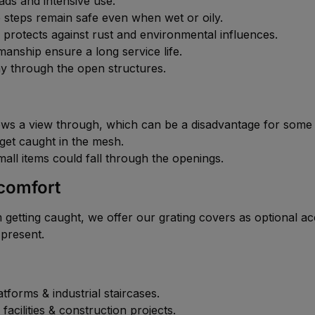
ads and intensive use.
e steps remain safe even when wet or oily.
 protects against rust and environmental influences.
anship ensure a long service life.
ay through the open structures.
ws a view through, which can be a disadvantage for some a
et caught in the mesh.
all items could fall through the openings.
 comfort
m getting caught, we offer our
grating covers
as optional ac
 present.
forms & industrial staircases.
acilities & construction projects.