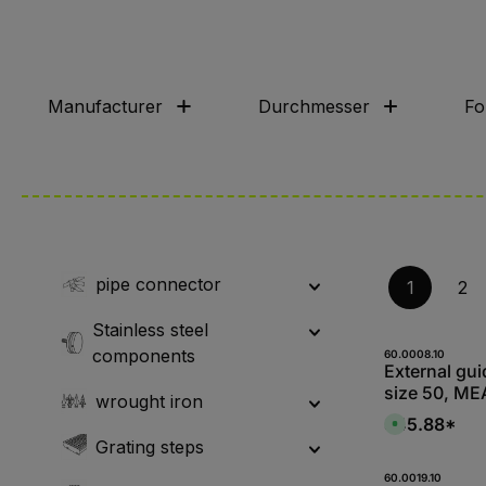
Manufacturer
Durchmesser
Fo
pipe connector
1
2
Stainless steel
components
Produk
60.0008.10
External guid
size 50, ME
wrought iron
$45.88*
A
v
Grating steps
a
i
l
Produk
60.0019.10