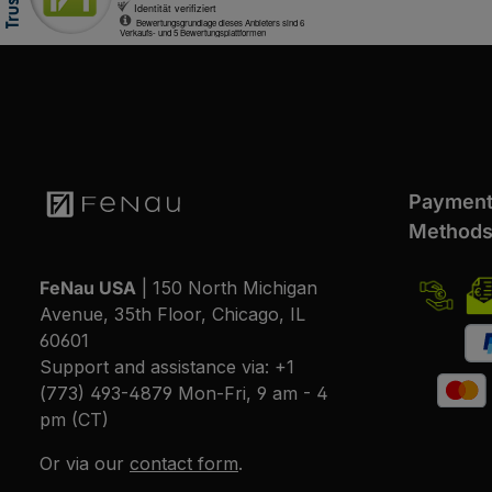
Paymen
Method
FeNau USA
| 150 North Michigan
Avenue, 35th Floor, Chicago, IL
60601
Support and assistance via:
+1
(773) 493-4879
Mon-Fri, 9 am - 4
pm (CT)
Or via our
contact form
.