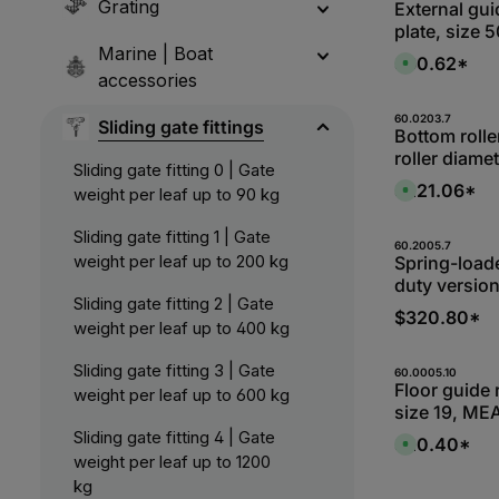
a
Grating
External guid
b
plate, size 
l
e
Marine | Boat
10336650
,
$60.62*
A
:
v
accessories
L
a
i
i
e
l
Produk
60.0203.7
f
Sliding gate fittings
a
Bottom rolle
e
b
r
roller diam
l
z
Sliding gate fitting 0 | Gate
e
e
10337672
,
$221.06*
i
A
weight per leaf up to 90 kg
:
t
v
L
1
a
i
-
i
Sliding gate fitting 1 | Gate
e
2
l
Produk
60.2005.7
f
W
a
weight per leaf up to 200 kg
Spring-loade
e
e
b
r
duty versio
r
l
z
k
e
Sliding gate fitting 2 | Gate
e
t
,
$320.80*
i
a
:
weight per leaf up to 400 kg
t
g
L
5
e
i
-
e
Sliding gate fitting 3 | Gate
1
Produk
60.0005.10
f
0
Floor guide 
e
weight per leaf up to 600 kg
W
r
size 19, ME
e
z
r
e
Sliding gate fitting 4 | Gate
k
$20.40*
i
A
t
t
v
weight per leaf up to 1200
a
1
a
g
kg
-
i
e
2
l
60.0206.7