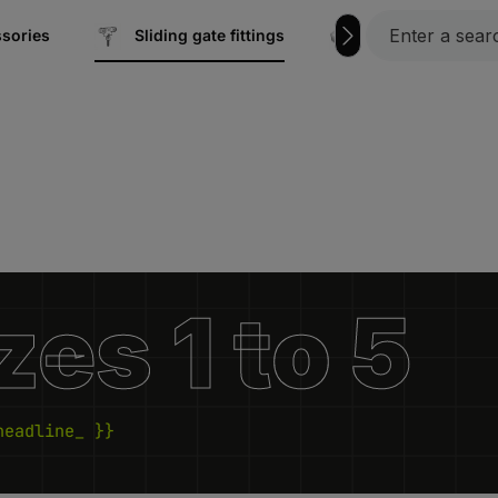
ssories
Sliding gate fittings
Sealing plugs an
izes 1 to 5
headline_ }}