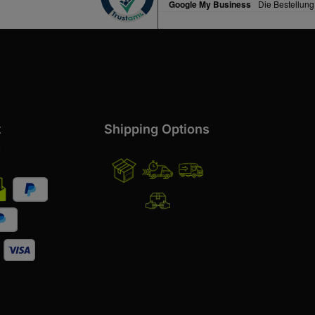
t
Shipping Options
s