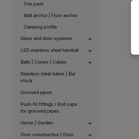
Trim parts
Wall anchor | Floor anchor
Clamping profile
Glass and door systems
LED stainless steel handrail
Balls | Cones | Cubes
Stainless steel tubes | Bar
stock
Grooved pipes
Push-fit fittings / End caps
for grooved pipes
Home | Garden
Door construction | Door