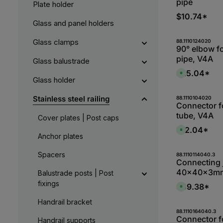
pipe
Plate holder
$10.74*
Glass and panel holders
Produk
Glass clamps
88.1110124020
90° elbow 
pipe, V4A
Glass balustrade
$25.04*
A
Glass holder
v
a
i
l
Produk
Stainless steel railing
88.1110104020
a
Connector 
b
tube, V4A
l
Cover plates | Post caps
e
,
$12.04*
A
:
Anchor plates
v
L
a
i
i
e
l
Spacers
Produk
88.1110114040.3
f
a
Connecting j
e
b
r
40x40x3mm
l
Balustrade posts | Post
z
e
e
fixings
,
$49.38*
i
A
:
t
v
L
5
a
Handrail bracket
i
-
i
e
1
l
Produk
88.1110164040.3
f
0
a
Connector 
e
Handrail supports
W
b