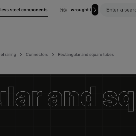
nless steel components
wrought iron
Gratin
el railing
Connectors
Rectangular and square tubes
lar and s