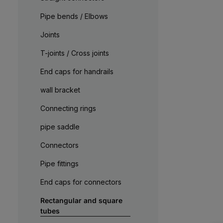
W
e
Pipe bends / Elbows
r
k
t
Joints
a
g
e
T-joints / Cross joints
End caps for handrails
wall bracket
Connecting rings
pipe saddle
Connectors
Pipe fittings
End caps for connectors
Rectangular and square
tubes