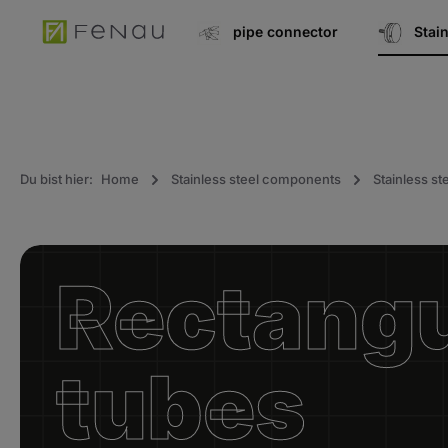
search
Go to main navigation
pipe connector
Stai
Du bist hier:
Home
Stainless steel components
Stainless ste
Rectangu
tubes