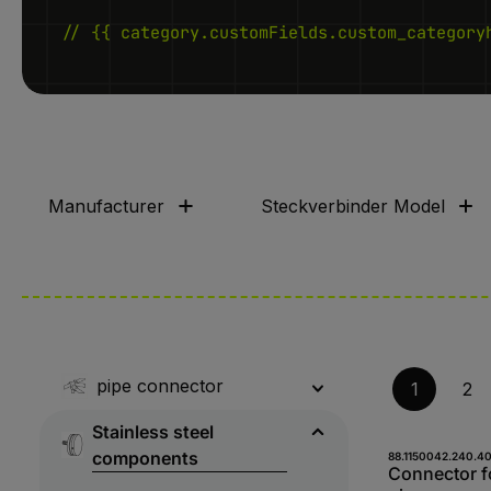
// {{ category.customFields.custom_category
Manufacturer
Steckverbinder Model
pipe connector
1
2
Stainless steel
components
Produk
88.1150042.240.4
Connector f